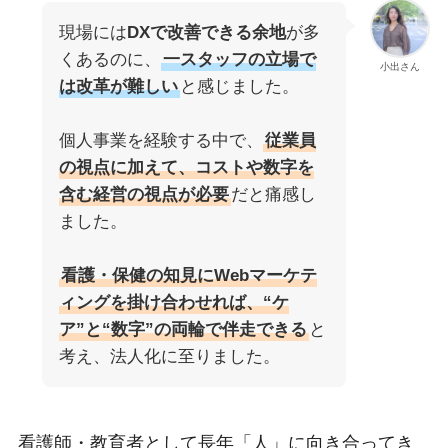
現場には
DXで改善できる余地
が多
くあるのに、
一スタッフの立場で
小出さん
は改革が難しい
と感じました。
個人事業を経験する中で、
従業員
の視点に加えて、コストや数字を
含む経営の視点が必要
だと痛感し
ました。
看護・保健の知見にWebマーケテ
ィングを掛け合わせれば、“ケ
ア”と“数字”の両輪で伴走できる
と
考え、法人化に至りました。
看護師・教育者として長年「人」に向き合ってき