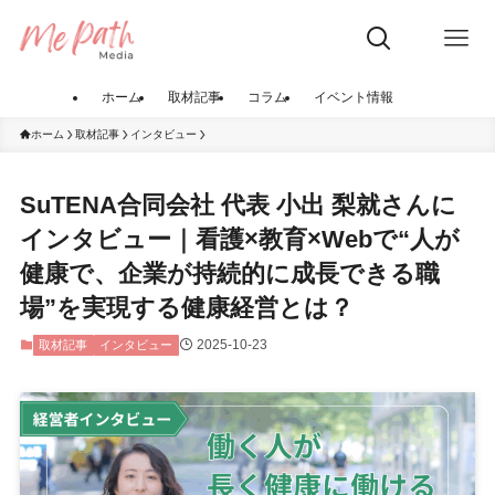
ホーム
取材記事
コラム
イベント情報
ホーム
取材記事
インタビュー
SuTENA合同会社 代表 小出 梨就さんに
インタビュー｜看護×教育×Webで“人が
健康で、企業が持続的に成長できる職
場”を実現する健康経営とは？
2025-10-23
取材記事
インタビュー