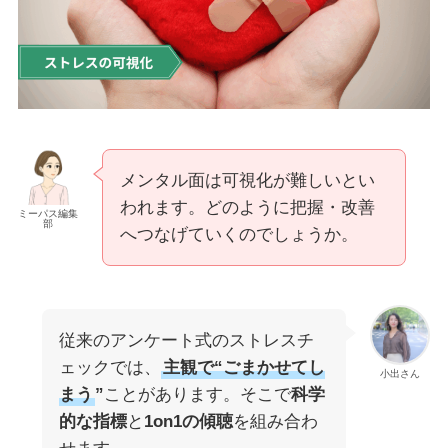
メンタル面は可視化が難しいとい
われます。どのように把握・改善
ミーパス編集
部
へつなげていくのでしょうか。
従来のアンケート式のストレスチ
ェックでは、
主観で“ごまかせてし
小出さん
まう
”
ことがあります。そこで
科学
的な指標
と
1on1の傾聴
を組み合わ