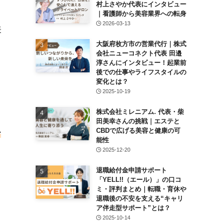
村上さやか代表にインタビュー
｜看護師から美容業界への転身
2026-03-13
表
大阪府枚方市の営業代行｜株式
会社ニューコネクト代表 田邉
淳さんにインタビュー！起業前
後での仕事やライフスタイルの
変化とは？
2025-10-19
株式会社ミレニアム. 代表・柴
田美幸さんの挑戦｜エステと
CBDで広げる美容と健康の可
ひ
能性
2025-12-20
退職給付金申請サポート
「YELL!!（エール）」の口コ
ミ・評判まとめ｜転職・育休や
退職後の不安を支える“キャリ
ア伴走型サポート”とは？
2025-10-14